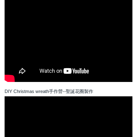
DIY Christmas wreath手作營--聖誕花圈製作