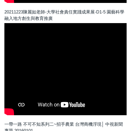
20211223陳麗如老師-大學社會責任實踐成果展-D1-5 園藝科學
融入地方創生與教育推廣
一帶一路 不可不知系列二~招手農業 台灣商機浮現│ 中視新聞
專題 20160101