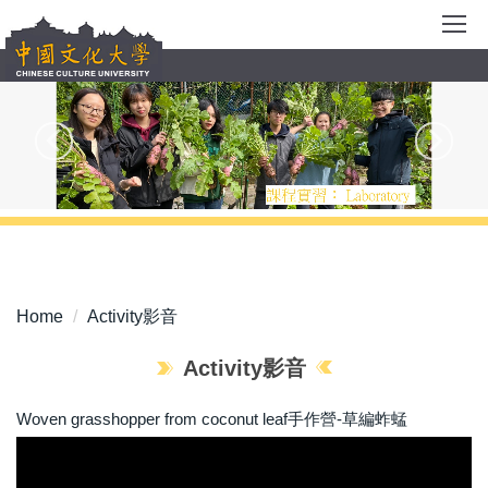
Jump
to
the
main
content
block
Home
Activity影音
Activity影音
Woven grasshopper from coconut leaf手作營-草編蚱蜢