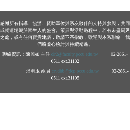
感謝所有指導、協辦、贊助單位與系友夥伴的支持與參與，共同
成就這場屬於園生人的盛會。策展與活動過程中，若有未盡周延
之處，或有任何寶貴建議，敬請不吝指教，歡迎與本系聯絡，我
們將虛心檢討與持續精進。
聯絡資訊：陳麗如 主任
clr2@faculty.pccu.edu.tw
02-2861-
0511 ext.31132
潘明玉 組員
crvdhb@dep.pccu.edu.tw
02-2861-
0511 ext.31105