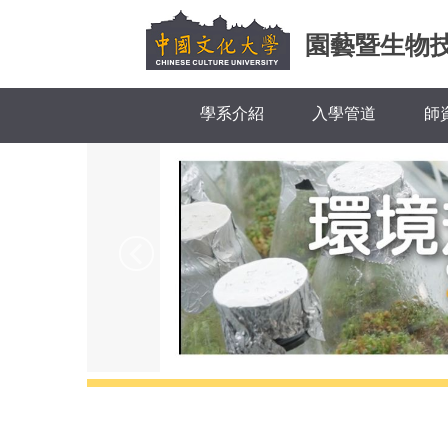
跳
到
園藝暨生物
主
要
內
學系介紹
入學管道
師
容
區