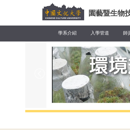
跳
到
園藝暨生物
主
要
內
學系介紹
入學管道
師
容
區