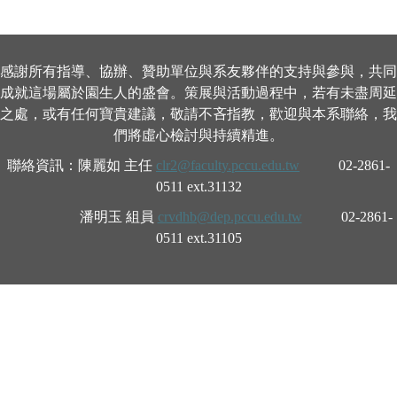
感謝所有指導、協辦、贊助單位與系友夥伴的支持與參與，共同
成就這場屬於園生人的盛會。策展與活動過程中，若有未盡周延
之處，或有任何寶貴建議，敬請不吝指教，歡迎與本系聯絡，我
們將虛心檢討與持續精進。
聯絡資訊：陳麗如 主任
clr2@faculty.pccu.edu.tw
02-2861-
0511 ext.31132
潘明玉 組員
crvdhb@dep.pccu.edu.tw
02-2861-
0511 ext.31105