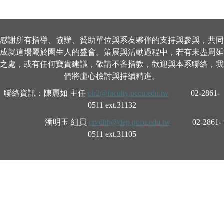
感謝所有指導、協辦、贊助單位與系友夥伴的支持與參與，共同
成就這場屬於園生人的盛會。策展與活動過程中，若有未盡周延
之處，或有任何寶貴建議，敬請不吝指教，歡迎與本系聯絡，我
們將虛心檢討與持續精進。
聯絡資訊：陳麗如 主任
clr2@faculty.pccu.edu.tw
02-2861-
0511 ext.31132
潘明玉 組員
crvdhb@dep.pccu.edu.tw
02-2861-
0511 ext.31105