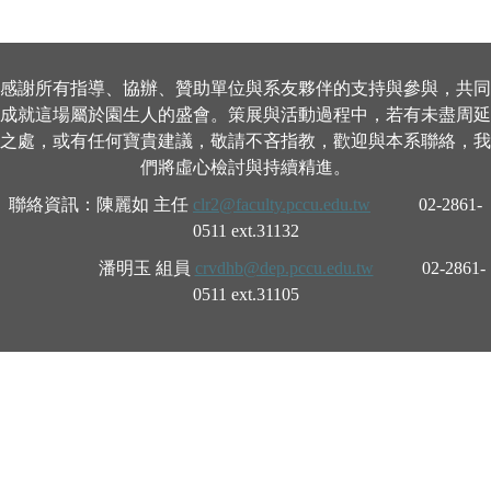
感謝所有指導、協辦、贊助單位與系友夥伴的支持與參與，共同
成就這場屬於園生人的盛會。策展與活動過程中，若有未盡周延
之處，或有任何寶貴建議，敬請不吝指教，歡迎與本系聯絡，我
們將虛心檢討與持續精進。
聯絡資訊：陳麗如 主任
clr2@faculty.pccu.edu.tw
02-2861-
0511 ext.31132
潘明玉 組員
crvdhb@dep.pccu.edu.tw
02-2861-
0511 ext.31105