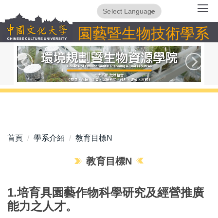
跳
Powered by
Translate
到
園藝暨生物技術學系
主
要
內
容
區
首頁
學系介紹
教育目標N
教育目標N
1.培育具園藝作物科學研究及經營推廣
能力之人才。