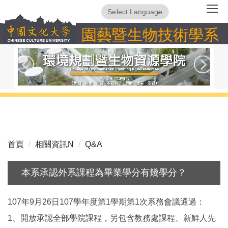
跳
Powered by
Translate
到
園藝暨生物技術學系
主
要
內
容
區
首頁
相關資訊N
Q&A
本系承認外系課程為畢業學分有幾學分？
107年9月26日107學年度第1學期第1次系務會議通過：
1、開放承認全部學院課程，另包含教務處課程、新鮮人先