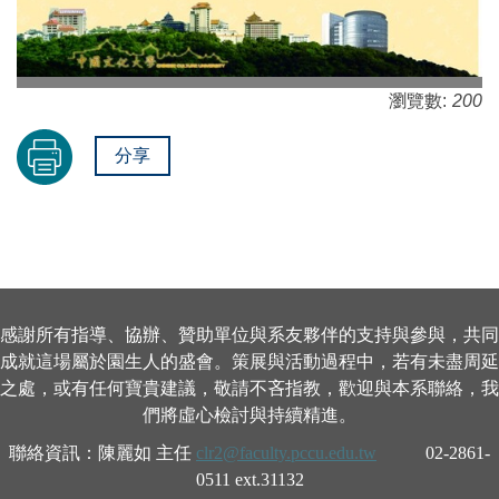
瀏覽數:
200
分享
感謝所有指導、協辦、贊助單位與系友夥伴的支持與參與，共同
成就這場屬於園生人的盛會。策展與活動過程中，若有未盡周延
之處，或有任何寶貴建議，敬請不吝指教，歡迎與本系聯絡，我
們將虛心檢討與持續精進。
聯絡資訊：陳麗如 主任
clr2@faculty.pccu.edu.tw
02-2861-
0511 ext.31132