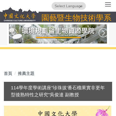
跳
Powered by
Translate
到
園藝暨生物技術學系
主
要
內
容
區
首頁
推薦主題
114學年度學術講座"珍珠拔'番石榴果實非更年
型後熟特性之研究"吳俊達 副教授