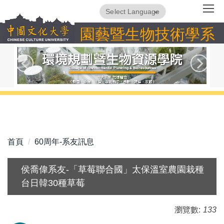
跳
Powered by
Translate
到
園藝暨生物技術學系
主
要
內
容
區
首頁
60周年-系友訊息
侯喬偉系友-「草莓聯合國」太保溫室農園栽種
台日韓30種草莓
瀏覽數:
133