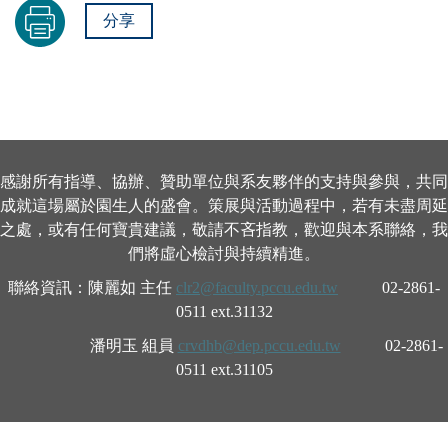
分享
感謝所有指導、協辦、贊助單位與系友夥伴的支持與參與，共同
成就這場屬於園生人的盛會。策展與活動過程中，若有未盡周延
之處，或有任何寶貴建議，敬請不吝指教，歡迎與本系聯絡，我
們將虛心檢討與持續精進。
聯絡資訊：陳麗如 主任
clr2@faculty.pccu.edu.tw
02-2861-
0511 ext.31132
潘明玉 組員
crvdhb@dep.pccu.edu.tw
02-2861-
0511 ext.31105