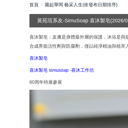
首頁
園起華岡 藝采人生(依發布日期排序)
黃苑瑄系友-SimuSoap 喜沐製皂(2026/03
喜沐製皂：皮膚是身體最外層的保護，沐浴是與肌
合成界面活性劑與防腐劑，僅以純淨精油與植萃
喜沐製皂
喜沐製皂 simusoap -喜沐工作坊
60周年特展參展