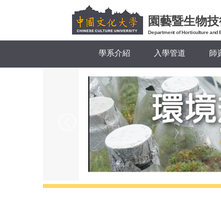
跳
園藝暨生物技
到
主
Department of Horticulture and 
要
學系介紹
入學管道
師
內
容
區