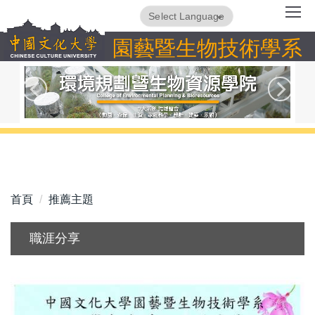
跳
Powered by
Translate
到
園藝暨生物技術學系
主
要
內
容
區
首頁
推薦主題
職涯分享