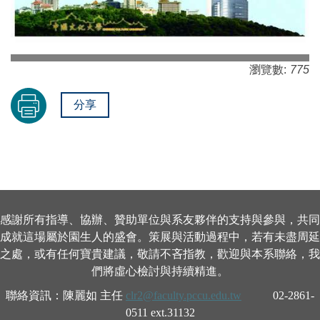
瀏覽數:
775
分享
感謝所有指導、協辦、贊助單位與系友夥伴的支持與參與，共同
成就這場屬於園生人的盛會。策展與活動過程中，若有未盡周延
之處，或有任何寶貴建議，敬請不吝指教，歡迎與本系聯絡，我
們將虛心檢討與持續精進。
聯絡資訊：陳麗如 主任
clr2@faculty.pccu.edu.tw
02-2861-
0511 ext.31132