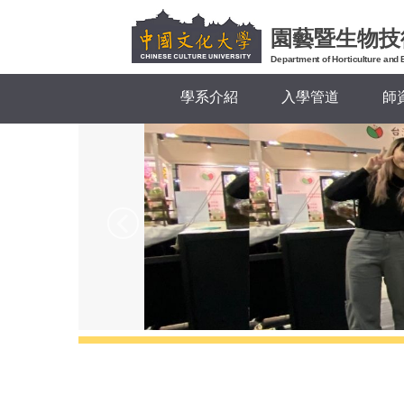
跳
園藝暨生物技
到
主
Department of Horticulture and 
要
學系介紹
入學管道
師
內
容
區