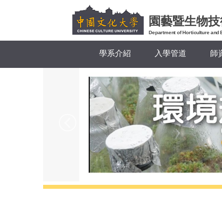
跳
園藝暨生物技
到
主
Department of Horticulture and 
要
學系介紹
入學管道
師
內
容
區