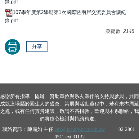
錄.pdf
107學年度第2學期第1次國際暨兩岸交流委員會議紀
錄.pdf
瀏覽數:
2148
分享
感謝所有指導、協辦、贊助單位與系友夥伴的支持與參與，共同
成就這場屬於園生人的盛會。策展與活動過程中，若有未盡周延
之處，或有任何寶貴建議，敬請不吝指教，歡迎與本系聯絡，我
們將虛心檢討與持續精進。
聯絡資訊：陳麗如 主任
clr2@faculty.pccu.edu.tw
02-2861-
0511 ext.31132