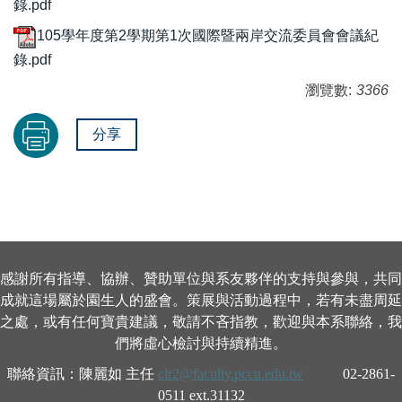
錄.pdf
105學年度第2學期第1次國際暨兩岸交流委員會會議紀
錄.pdf
瀏覽數:
3366
分享
感謝所有指導、協辦、贊助單位與系友夥伴的支持與參與，共同
成就這場屬於園生人的盛會。策展與活動過程中，若有未盡周延
之處，或有任何寶貴建議，敬請不吝指教，歡迎與本系聯絡，我
們將虛心檢討與持續精進。
聯絡資訊：陳麗如 主任
clr2@faculty.pccu.edu.tw
02-2861-
0511 ext.31132