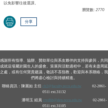
以免影響往後選課。
瀏覽數:
2770
分享
感謝所有指導、協辦、贊助單位與系友夥伴的支持與參與，共同
成就這場屬於園生人的盛會。策展與活動過程中，若有未盡周延
之處，或有任何寶貴建議，敬請不吝指教，歡迎與本系聯絡，我
們將虛心檢討與持續精進。
聯絡資訊：陳麗如 主任
clr2@faculty.pccu.edu.tw
02-2861-
0511 ext.31132
潘明玉 組員
crvdhb@dep.pccu.edu.tw
02-2861-
0511 ext.31105