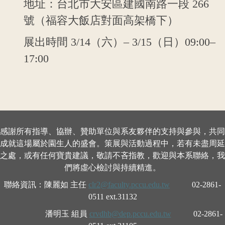
地址：台北市大安區建國南路一段
266
號（福容大飯店對面高架橋下）
展出時間
3/14
（六）
– 3/15
（日）
09:00–
17:00
感謝所有指導、協辦、贊助單位與系友夥伴的支持與參與，共同
成就這場屬於園生人的盛會。策展與活動過程中，若有未盡周延
之處，或有任何寶貴建議，敬請不吝指教，歡迎與本系聯絡，我
們將虛心檢討與持續精進。
聯絡資訊：陳麗如 主任
clr2@faculty.pccu.edu.tw
02-2861-
0511 ext.31132
潘明玉 組員
crvdhb@dep.pccu.edu.tw
02-2861-