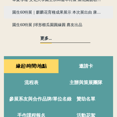
園生60特展｜麒麟花育種成果展示 本次展出由 康前琮 先生 中國文化大學園藝暨生物技術學系 第9屆系友
園生60特展 |球形櫛瓜園圓緣圓 農友出品
更多...
緣起\時間\地點
邀請卡
流程表
主辦與策展團隊
參展系友與合作品牌/單位名錄
贊助名單
手作課程報名
活動花絮