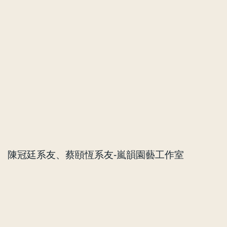
陳冠廷系友、蔡頤恆系友-嵐韻園藝工作室