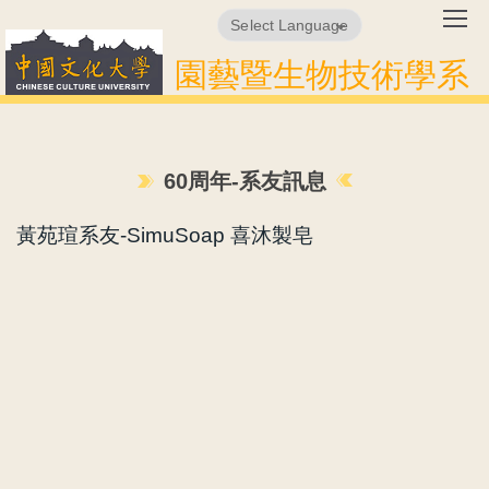
跳
Powered by
Translate
到
園藝暨生物技術學系
主
要
內
容
區
60周年-系友訊息
黃苑瑄系友-SimuSoap 喜沐製皂