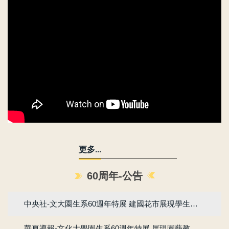
更多...
60周年-公告
中央社-文大園生系60週年特展 建國花市展現學生實力與園藝成果
華夏導報-文化大學園生系60週年特展 展現園藝教育成果與綠色生活魅力